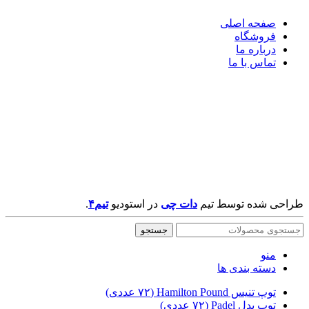
صفحه اصلی
فروشگاه
درباره ما
تماس با ما
طراحی شده توسط تیم
دات چی
در
استودیو
تیم۴
.
جستجو
منو
دسته بندی ها
توپ تنیس Hamilton Pound (۷۲ عددی)
توپ پدل Padel (۷۲ عددی)