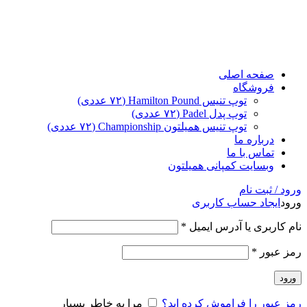
صفحه اصلی
فروشگاه
توپ تنیس Hamilton Pound (۷۲ عددی)
توپ پدل Padel (۷۲ عددی)
توپ تنیس همیلتون Championship (۷۲ عددی)
درباره ما
تماس با ما
وبسایت کمپانی همیلتون
ورود / ثبت نام
ورود
ایجاد حساب کاربری
نام کاربری یا آدرس ایمیل
*
رمز عبور
*
ورود
رمز عبور را فراموش کرده اید؟
مرا به خاطر بسپار