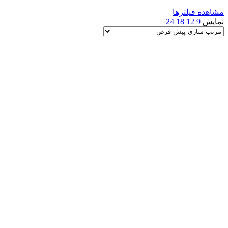
مشاهده فیلترها
نمایش
9
12
18
24