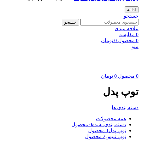
ادامه
جستجو
جستجو
علاقه مندی
0
مقایسه
0
محصول
0
تومان
منو
0
محصول
0
تومان
توپ پدل
دسته بندی ها
همه
محصولات
دسته-بندی-نشده
0 محصول
توپ پدل
1 محصول
توپ تنیس
2 محصول